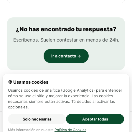
¿No has encontrado tu respuesta?
Escríbenos. Suelen contestar en menos de 24h.
Ir a contacto →
🍪 Usamos cookies
Usamos cookies de analítica (Google Analytics) para entender
cómo se usa el sitio y mejorar la experiencia. Las cookies
necesarias siempre están activas. Tú decides si activar las
opcionales.
Solo necesarias
Aceptar todas
© 2026 2.Eskua · Vitoria-Gasteiz
Inicio
·
Sobre nosotros
·
Contacto
Más información en nuestra
Política de Cookies
.